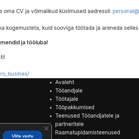
ke oma CV ja võimalikud küsimused aadressil:
personal@
a kogemusteta, kuid sooviga töötada ja areneda selles
mendid ja tööluba!
i!
ro_busines/
Avaleht
Tööandjale
Töötajale
Tööpakkumised
Teenused Tööandjatele ja
partneritele
Close GDPR Cookie Banner
Raamatupidamisteenused
Võta vastu