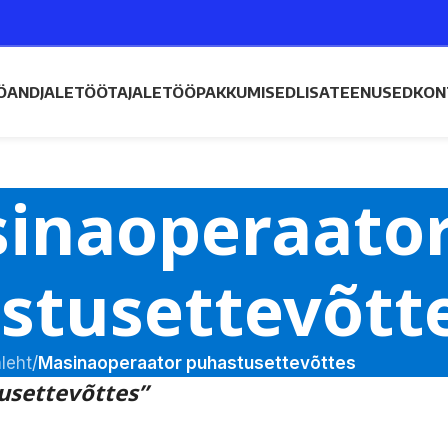
ÖANDJALE
TÖÖTAJALE
TÖÖPAKKUMISED
LISATEENUSED
KON
inaoperaato
stusettevõtt
leht
/
Masinaoperaator puhastusettevõttes
usettevõttes”