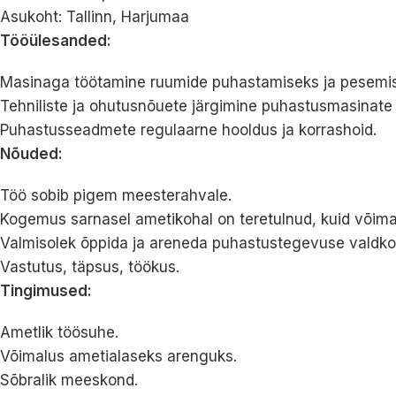
Asukoht: Tallinn, Harjumaa
Tööülesanded:
Masinaga töötamine ruumide puhastamiseks ja pesemise
Tehniliste ja ohutusnõuete järgimine puhastusmasinate 
Puhastusseadmete regulaarne hooldus ja korrashoid.
Nõuded:
Töö sobib pigem meesterahvale.
Kogemus sarnasel ametikohal on teretulnud, kuid võima
Valmisolek õppida ja areneda puhastustegevuse valdko
Vastutus, täpsus, töökus.
Tingimused:
Ametlik töösuhe.
Võimalus ametialaseks arenguks.
Sõbralik meeskond.