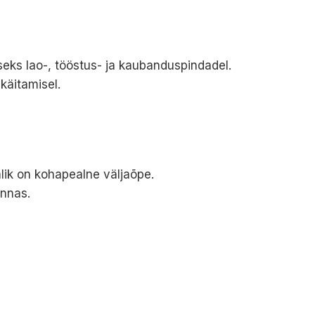
ks lao-, tööstus- ja kaubanduspindadel.
käitamisel.
lik on kohapealne väljaõpe.
nnas.