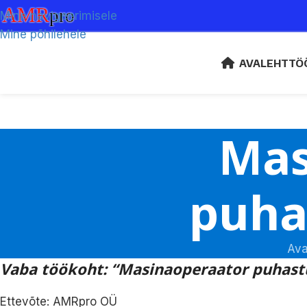
Mine navigeerimisele
Mine põhilehele
AVALEHT
TÖ
Mas
puha
Ava
Vaba töökoht: “Masinaoperaator puhast
Ettevõte: AMRpro OÜ