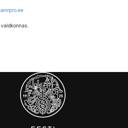
amrpro.ee
 valdkonnas.