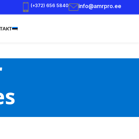
(+372) 656 5840
info@amrpro.ee
TAKT
r
es