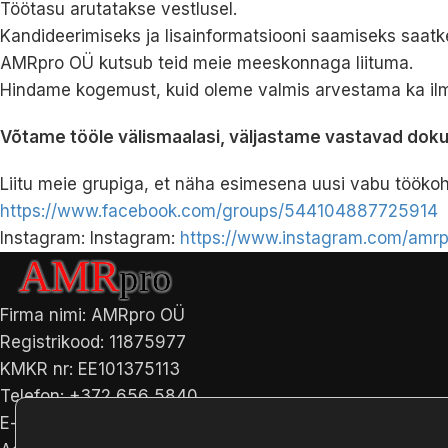
Töötasu arutatakse vestlusel.
Kandideerimiseks ja lisainformatsiooni saamiseks saat
AMRpro OÜ kutsub teid meie meeskonnaga liituma.
Hindame kogemust, kuid oleme valmis arvestama ka ilm
Võtame tööle välismaalasi, väljastame vastavad doku
Liitu meie grupiga, et näha esimesena uusi vabu töökoht
https://www.facebook.com/groups/544104887725914
Instagram: Instagram:
https://www.instagram.com/amrp
Firma nimi: AMRpro OÜ
Registrikood: 11875977
KMKR nr: EE101375113
Telefon: +372 656 5840
E-post: info@amrpro.ee